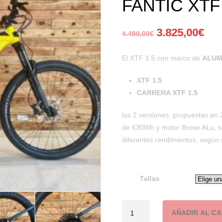
FANTIC XTF 
3.825,00
€
4.490,00
€
El XTF 1.5 con marco de
ALUM
XTF 1.5
CARRERA XTF 1.5
las 2 versiones, propuestas en 2
de 630Wh y motor Brose ALu, 
diferentes rendimientos, según
Tallas
Cantidad
AÑADIR AL C