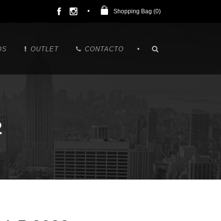
Shopping Bag (
0
)
•
OS
OUTLET
CONTACTO
2