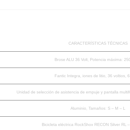
CARACTERÍSTICAS TÉCNICAS
Brose ALU 36 Volt, Potencia máxima: 250
Fantic Integra, iones de litio, 36 voltios,
Unidad de selección de asistencia de empuje y pantalla multi
Aluminio, Tamaños: S – M – L
Bicicleta eléctrica RockShox RECON Silver RL