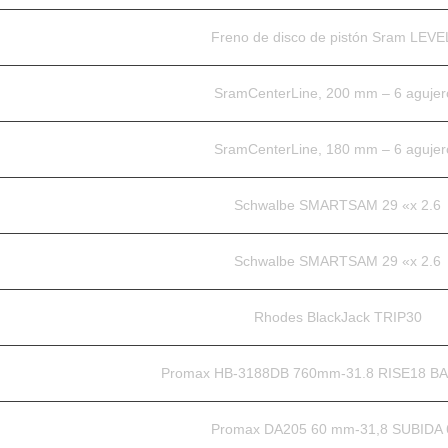
Freno de disco de pistón Sram LEVE
SramCenterLine, 200 mm – 6 agujer
SramCenterLine, 180 mm – 6 agujer
Schwalbe SMARTSAM 29 «x 2.6
Schwalbe SMARTSAM 29 «x 2.6
Rhodes BlackJack TRIP30
Promax HB-3188DB 760mm-31.8 RISE18 BA
Promax DA205 60 mm-31,8 SUBIDA 