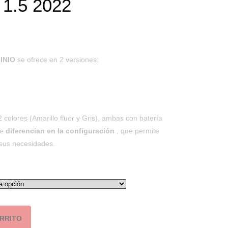
1.5 2022
INIO
se ofrece en 2 versiones:
 colores (Amarillo fluor y Gris), ambas con batería
se
diferencian en la configuración
, que permite
 sus necesidades.
ARRITO