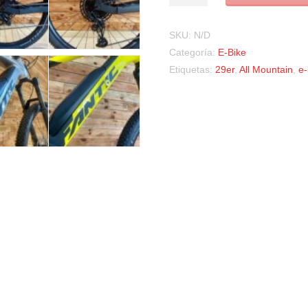
SKU:
N/D
Categoría:
E-Bike
Etiquetas:
29er
,
All Mountain
,
e-