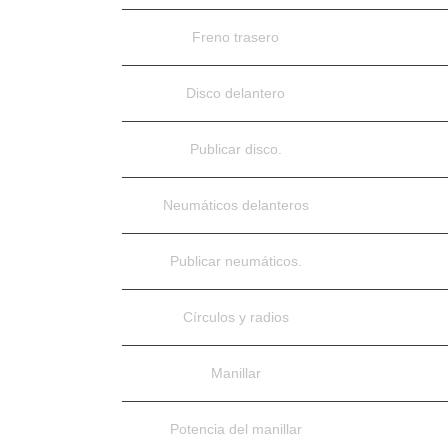
Freno trasero
Disco delantero
Publicar disco.
Neumáticos delanteros
Publicar neumáticos.
Círculos y radios
Manillar
Potencia del manillar