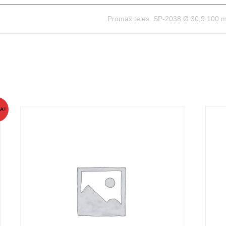
Promax teles. SP-2038 Ø 30,9 100 
A!