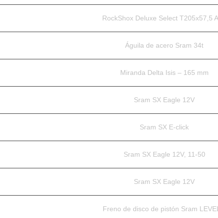
RockShox Deluxe Select T205x57,5 A
Águila de acero Sram 34t
Miranda Delta Isis – 165 mm
Sram SX Eagle 12V
Sram SX E-click
Sram SX Eagle 12V, 11-50
Sram SX Eagle 12V
Freno de disco de pistón Sram LEVE