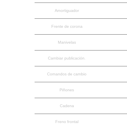
Amortiguador
Frente de corona
Manivelas
Cambiar publicación.
Comandos de cambio
Piñones
Cadena
Freno frontal