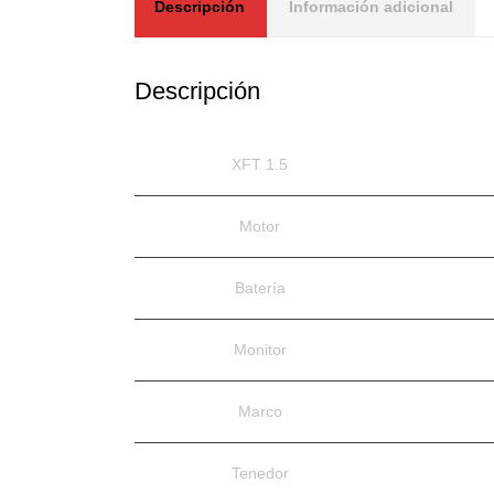
Descripción
Información adicional
Descripción
XFT 1.5
Motor
Batería
Monitor
Marco
Tenedor