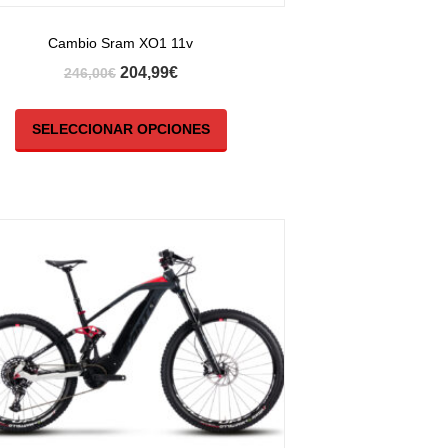
Cambio Sram XO1 11v
204,99
€
246,00
€
SELECCIONAR OPCIONES