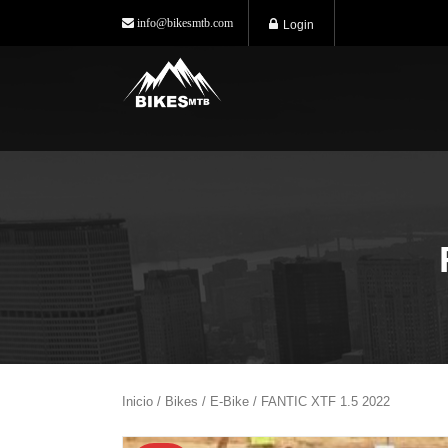
info@bikesmtb.com
Login
Inicio
/
Bikes
/
E-Bike
/ FANTIC XTF 1.5 2022