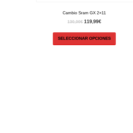
Cambio Sram GX 2×11
119,99
€
130,00
€
SELECCIONAR OPCIONES