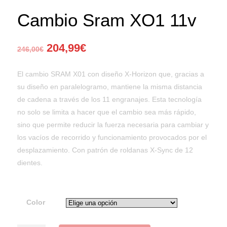
Cambio Sram XO1 11v
204,99
€
246,00
€
El cambio SRAM X01 con diseño X-Horizon que, gracias a
su diseño en paralelogramo, mantiene la misma distancia
de cadena a través de los 11 engranajes. Esta tecnología
no solo se limita a hacer que el cambio sea más rápido,
sino que permite reducir la fuerza necesaria para cambiar y
los vacíos de recorrido y funcionamiento provocados por el
desplazamiento. Con patrón de roldanas X-Sync de 12
dientes.
Color