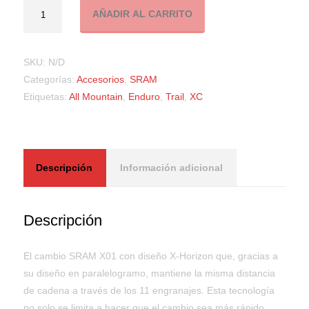
Cantidad
AÑADIR AL CARRITO
SKU:
N/D
Categorías:
Accesorios
,
SRAM
Etiquetas:
All Mountain
,
Enduro
,
Trail
,
XC
Descripción
Información adicional
Descripción
El cambio SRAM X01 con diseño X-Horizon que, gracias a
su diseño en paralelogramo, mantiene la misma distancia
de cadena a través de los 11 engranajes. Esta tecnología
no solo se limita a hacer que el cambio sea más rápido,