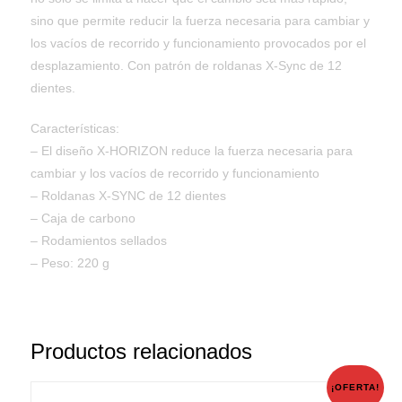
sino que permite reducir la fuerza necesaria para cambiar y
los vacíos de recorrido y funcionamiento provocados por el
desplazamiento. Con patrón de roldanas X-Sync de 12
dientes.
Características:
– El diseño X-HORIZON reduce la fuerza necesaria para
cambiar y los vacíos de recorrido y funcionamiento
– Roldanas X-SYNC de 12 dientes
– Caja de carbono
– Rodamientos sellados
– Peso: 220 g
Productos relacionados
¡OFERTA!