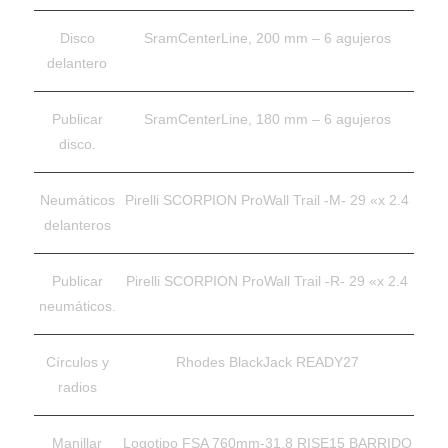
Disco
SramCenterLine, 200 mm – 6 agujeros
delantero
Publicar
SramCenterLine, 180 mm – 6 agujeros
disco.
Neumáticos
Pirelli SCORPION ProWall Trail -M- 29 «x 2.4
delanteros
Publicar
Pirelli SCORPION ProWall Trail -R- 29 «x 2.4
neumáticos.
Círculos y
Rhodes BlackJack READY27
radios
Manillar
Logotipo FSA 760mm-31.8 RISE15 BARRIDO