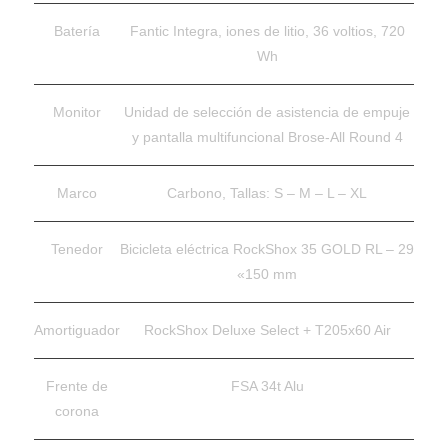
Batería
Fantic Integra, iones de litio, 36 voltios, 720
Wh
Monitor
Unidad de selección de asistencia de empuje
y pantalla multifuncional Brose-All Round 4
Marco
Carbono, Tallas: S – M – L – XL
Tenedor
Bicicleta eléctrica RockShox 35 GOLD RL – 29
«150 mm
Amortiguador
RockShox Deluxe Select + T205x60 Air
Frente de
FSA 34t Alu
corona