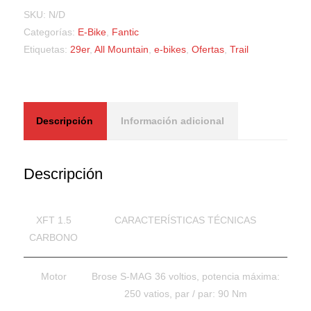
SKU:
N/D
Categorías:
E-Bike
,
Fantic
Etiquetas:
29er
,
All Mountain
,
e-bikes
,
Ofertas
,
Trail
Descripción
Información adicional
Descripción
XFT 1.5
CARACTERÍSTICAS TÉCNICAS
CARBONO
Motor
Brose S-MAG 36 voltios, potencia máxima:
250 vatios, par / par: 90 Nm