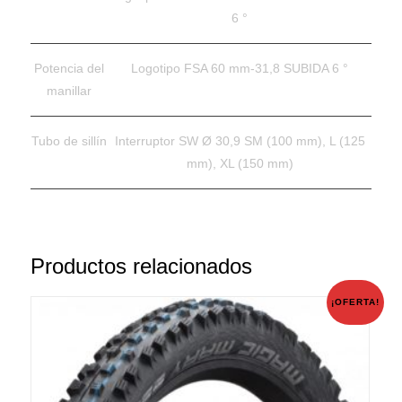
6 °
Potencia del
Logotipo FSA 60 mm-31,8 SUBIDA 6 °
manillar
Tubo de sillín
Interruptor SW Ø 30,9 SM (100 mm), L (125
mm), XL (150 mm)
Productos relacionados
¡OFERTA!