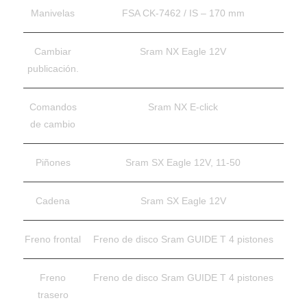
Manivelas
FSA CK-7462 / IS – 170 mm
Cambiar
Sram NX Eagle 12V
publicación.
Comandos
Sram NX E-click
de cambio
Piñones
Sram SX Eagle 12V, 11-50
Cadena
Sram SX Eagle 12V
Freno frontal
Freno de disco Sram GUIDE T 4 pistones
Freno
Freno de disco Sram GUIDE T 4 pistones
trasero